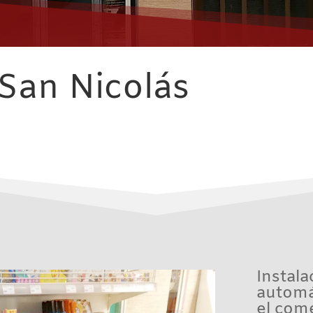
San Nicolás
Insta
automá
el com