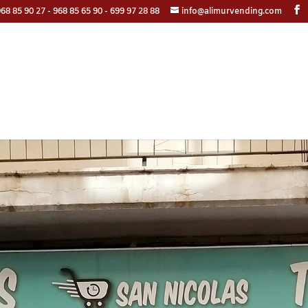
68 85 90 27 - 968 85 65 90 - 699 97 28 88
info@alimurvending.com